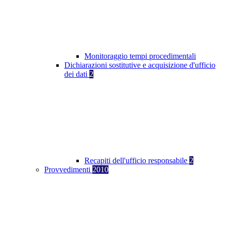
Monitoraggio tempi procedimentali
Dichiarazioni sostitutive e acquisizione d'ufficio
dei dati
2
Recapiti dell'ufficio responsabile
2
Provvedimenti
2010