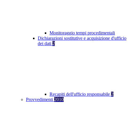
Monitoraggio tempi procedimentali
Dichiarazioni sostitutive e acquisizione d'ufficio
dei dati
2
Recapiti dell'ufficio responsabile
2
Provvedimenti
2010