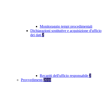
Monitoraggio tempi procedimentali
Dichiarazioni sostitutive e acquisizione d'ufficio
dei dati
2
Recapiti dell'ufficio responsabile
2
Provvedimenti
2010