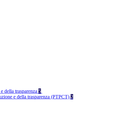
 e della trasparenza
5
rruzione e della trasparenza (PTPCT)
2