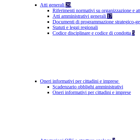
Atti generali
29
Riferimenti normativi su organizzazione e at
Atti amministrativi generali
17
Documenti di programmazione strategico-ge
Statuti e leggi regionali
Codice disciplinare e codice di condotta
5
Oneri informativi per cittadini e imprese
Scadenzario obblighi amministrativi
Oneri informativi per cittadini e imprese