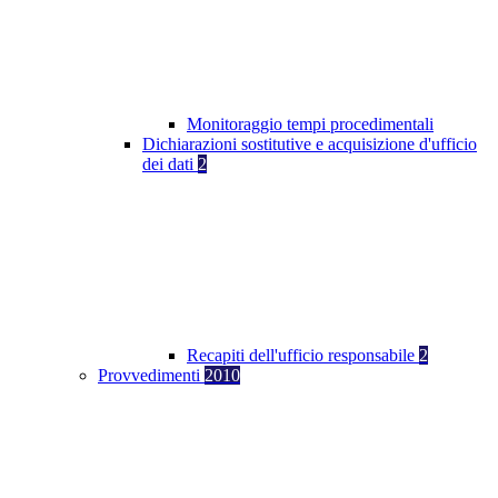
Monitoraggio tempi procedimentali
Dichiarazioni sostitutive e acquisizione d'ufficio
dei dati
2
Recapiti dell'ufficio responsabile
2
Provvedimenti
2010