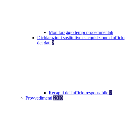
Monitoraggio tempi procedimentali
Dichiarazioni sostitutive e acquisizione d'ufficio
dei dati
2
Recapiti dell'ufficio responsabile
2
Provvedimenti
2010