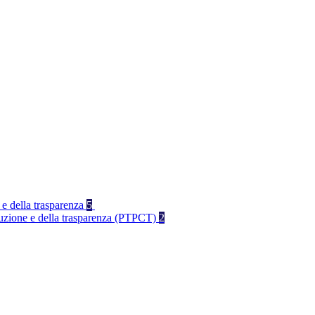
 e della trasparenza
5
rruzione e della trasparenza (PTPCT)
2