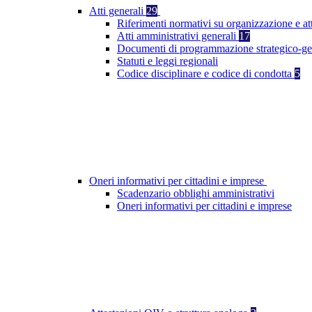
Atti generali
29
Riferimenti normativi su organizzazione e at
Atti amministrativi generali
17
Documenti di programmazione strategico-ge
Statuti e leggi regionali
Codice disciplinare e codice di condotta
5
Oneri informativi per cittadini e imprese
Scadenzario obblighi amministrativi
Oneri informativi per cittadini e imprese