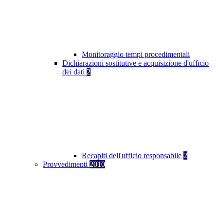
Monitoraggio tempi procedimentali
Dichiarazioni sostitutive e acquisizione d'ufficio
dei dati
2
Recapiti dell'ufficio responsabile
2
Provvedimenti
2010