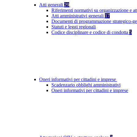
Atti generali
29
Riferimenti normativi su organizzazione e at
Atti amministrativi generali
17
Documenti di programmazione strategico-ge
Statuti e leggi regionali
Codice disciplinare e codice di condotta
5
Oneri informativi per cittadini e imprese
Scadenzario obblighi amministrativi
Oneri informativi per cittadini e imprese