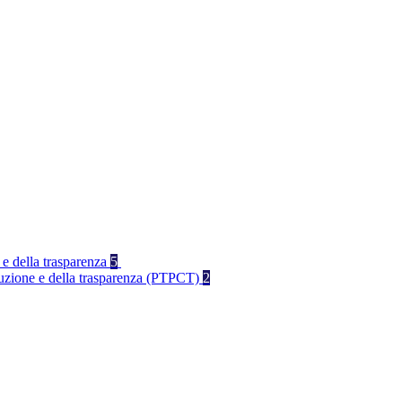
 e della trasparenza
5
rruzione e della trasparenza (PTPCT)
2