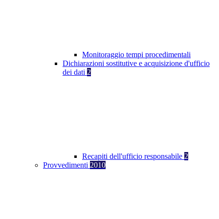
Monitoraggio tempi procedimentali
Dichiarazioni sostitutive e acquisizione d'ufficio
dei dati
2
Recapiti dell'ufficio responsabile
2
Provvedimenti
2010