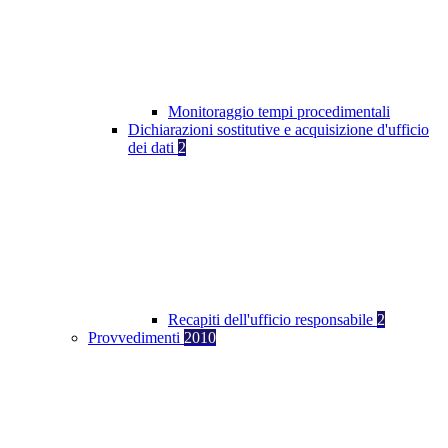
Monitoraggio tempi procedimentali
Dichiarazioni sostitutive e acquisizione d'ufficio
dei dati
2
Recapiti dell'ufficio responsabile
2
Provvedimenti
2010