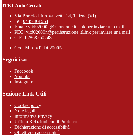
ITET Aulo Ceccato
Via Bortolo Lino Vanzetti, 14, Thiene (VI)
Tel:
0445 361554
Email:
vitd02000n@istruzione.it
Link per inviare una mail
PEC:
vitd02000n@pec.istruzione.it
Link per inviare una mail
C.F.: 02868250248
Cod. Min. VITD02000N
Seguici su
Facebook
Youtube
Instagram
Sezione Link Utili
Cookie policy
Note legali
Informativa Privacy
Ufficio Relazioni con il Pubblico
Dichiarazione di accessibilità
Obiettivi di accessibilità