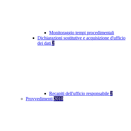
Monitoraggio tempi procedimentali
Dichiarazioni sostitutive e acquisizione d'ufficio
dei dati
2
Recapiti dell'ufficio responsabile
2
Provvedimenti
2010