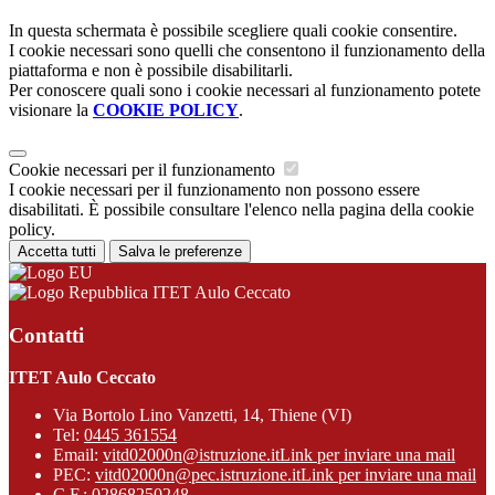
In questa schermata è possibile scegliere quali cookie consentire.
I cookie necessari sono quelli che consentono il funzionamento della
piattaforma e non è possibile disabilitarli.
Per conoscere quali sono i cookie necessari al funzionamento potete
visionare la
COOKIE POLICY
.
Cookie necessari per il funzionamento
I cookie necessari per il funzionamento non possono essere
disabilitati. È possibile consultare l'elenco nella pagina della cookie
policy.
Accetta tutti
Salva le preferenze
ITET Aulo Ceccato
Contatti
ITET Aulo Ceccato
Via Bortolo Lino Vanzetti, 14, Thiene (VI)
Tel:
0445 361554
Email:
vitd02000n@istruzione.it
Link per inviare una mail
PEC:
vitd02000n@pec.istruzione.it
Link per inviare una mail
C.F.: 02868250248