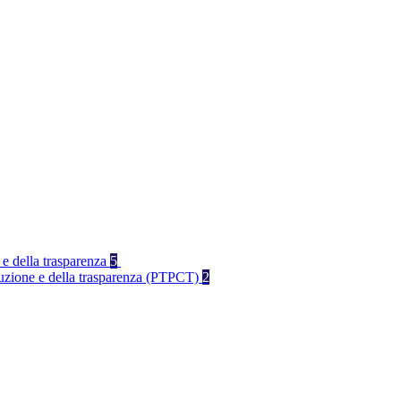
 e della trasparenza
5
rruzione e della trasparenza (PTPCT)
2