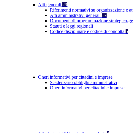
Atti generali
29
Riferimenti normativi su organizzazione e at
Atti amministrativi generali
17
Documenti di programmazione strategico-ge
Statuti e leggi regionali
Codice disciplinare e codice di condotta
5
Oneri informativi per cittadini e imprese
Scadenzario obblighi amministrativi
Oneri informativi per cittadini e imprese