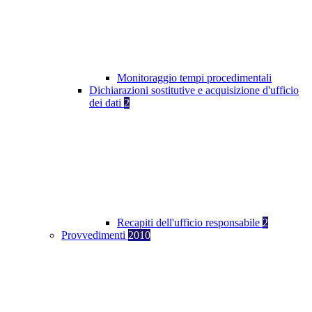
Monitoraggio tempi procedimentali
Dichiarazioni sostitutive e acquisizione d'ufficio
dei dati
2
Recapiti dell'ufficio responsabile
2
Provvedimenti
2010