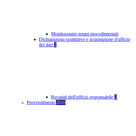
Monitoraggio tempi procedimentali
Dichiarazioni sostitutive e acquisizione d'ufficio
dei dati
2
Recapiti dell'ufficio responsabile
2
Provvedimenti
2010