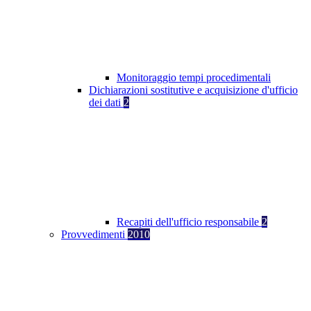
Monitoraggio tempi procedimentali
Dichiarazioni sostitutive e acquisizione d'ufficio
dei dati
2
Recapiti dell'ufficio responsabile
2
Provvedimenti
2010