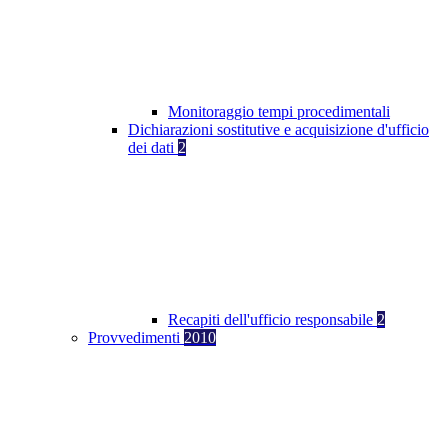
Monitoraggio tempi procedimentali
Dichiarazioni sostitutive e acquisizione d'ufficio
dei dati
2
Recapiti dell'ufficio responsabile
2
Provvedimenti
2010