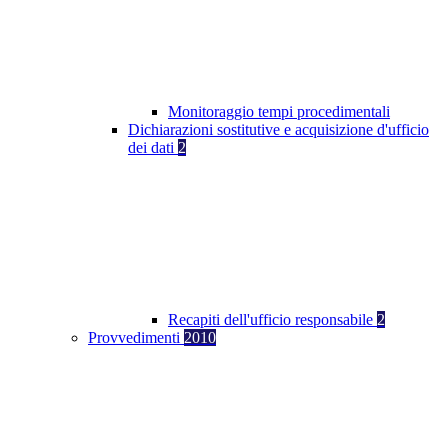
Monitoraggio tempi procedimentali
Dichiarazioni sostitutive e acquisizione d'ufficio
dei dati
2
Recapiti dell'ufficio responsabile
2
Provvedimenti
2010