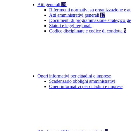
Atti generali
29
Riferimenti normativi su organizzazione e at
Atti amministrativi generali
17
Documenti di programmazione strategico-ge
Statuti e leggi regionali
Codice disciplinare e codice di condotta
5
Oneri informativi per cittadini e imprese
Scadenzario obblighi amministrativi
Oneri informativi per cittadini e imprese