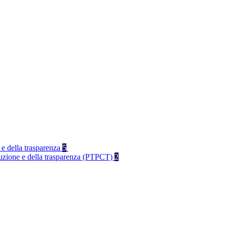
 e della trasparenza
5
rruzione e della trasparenza (PTPCT)
2