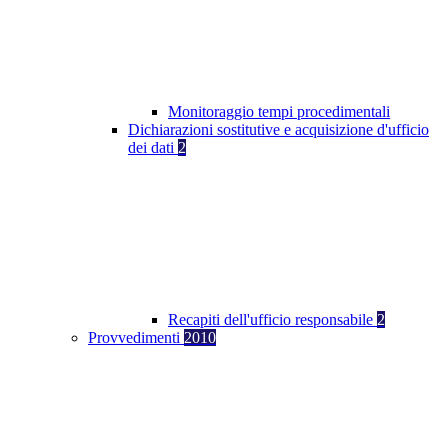
Monitoraggio tempi procedimentali
Dichiarazioni sostitutive e acquisizione d'ufficio
dei dati
2
Recapiti dell'ufficio responsabile
2
Provvedimenti
2010