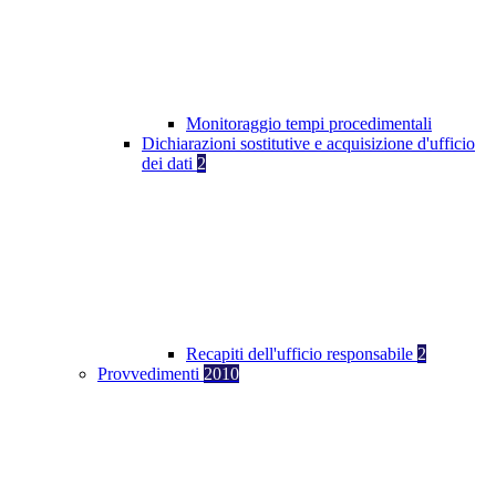
Monitoraggio tempi procedimentali
Dichiarazioni sostitutive e acquisizione d'ufficio
dei dati
2
Recapiti dell'ufficio responsabile
2
Provvedimenti
2010