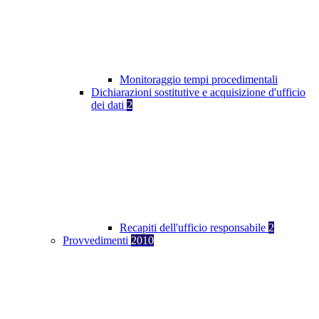
Monitoraggio tempi procedimentali
Dichiarazioni sostitutive e acquisizione d'ufficio
dei dati
2
Recapiti dell'ufficio responsabile
2
Provvedimenti
2010