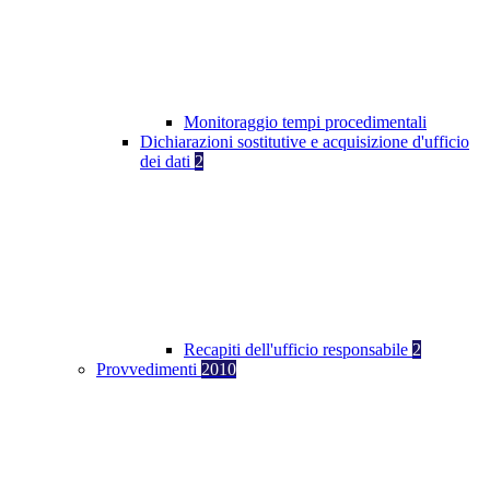
Monitoraggio tempi procedimentali
Dichiarazioni sostitutive e acquisizione d'ufficio
dei dati
2
Recapiti dell'ufficio responsabile
2
Provvedimenti
2010