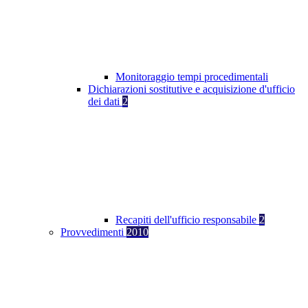
Monitoraggio tempi procedimentali
Dichiarazioni sostitutive e acquisizione d'ufficio
dei dati
2
Recapiti dell'ufficio responsabile
2
Provvedimenti
2010