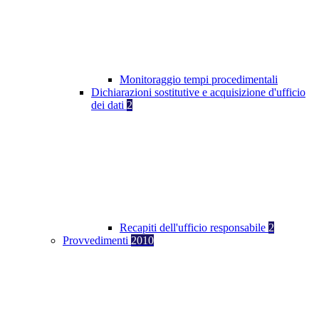
Monitoraggio tempi procedimentali
Dichiarazioni sostitutive e acquisizione d'ufficio
dei dati
2
Recapiti dell'ufficio responsabile
2
Provvedimenti
2010