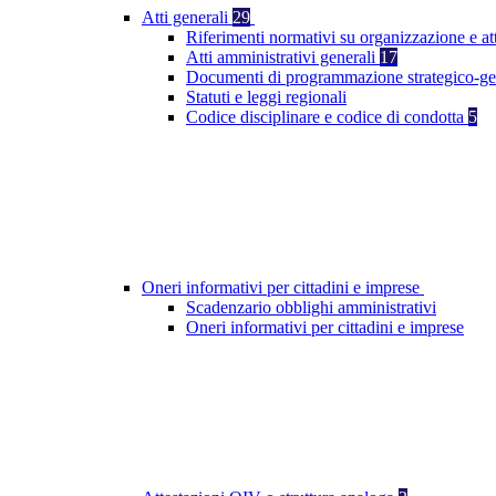
Atti generali
29
Riferimenti normativi su organizzazione e at
Atti amministrativi generali
17
Documenti di programmazione strategico-ge
Statuti e leggi regionali
Codice disciplinare e codice di condotta
5
Oneri informativi per cittadini e imprese
Scadenzario obblighi amministrativi
Oneri informativi per cittadini e imprese