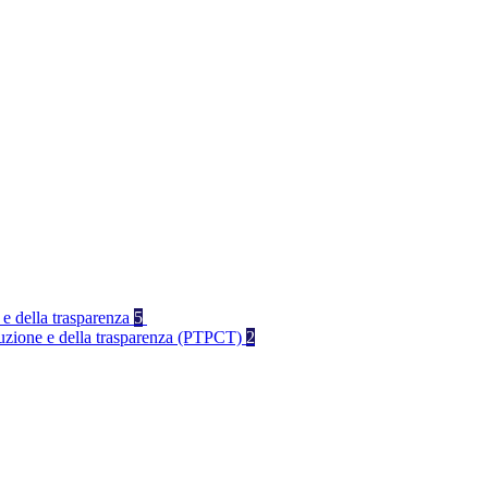
 e della trasparenza
5
rruzione e della trasparenza (PTPCT)
2