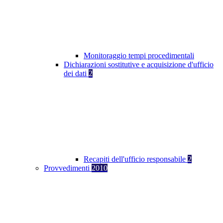
Monitoraggio tempi procedimentali
Dichiarazioni sostitutive e acquisizione d'ufficio
dei dati
2
Recapiti dell'ufficio responsabile
2
Provvedimenti
2010