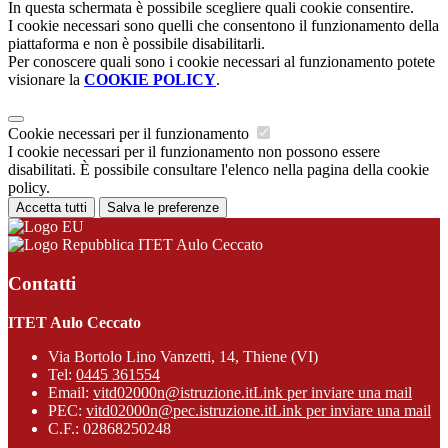
In questa schermata è possibile scegliere quali cookie consentire.
I cookie necessari sono quelli che consentono il funzionamento della
piattaforma e non è possibile disabilitarli.
Per conoscere quali sono i cookie necessari al funzionamento potete
visionare la
COOKIE POLICY
.
Cookie necessari per il funzionamento
I cookie necessari per il funzionamento non possono essere
disabilitati. È possibile consultare l'elenco nella pagina della cookie
policy.
Accetta tutti
Salva le preferenze
ITET Aulo Ceccato
Contatti
ITET Aulo Ceccato
Via Bortolo Lino Vanzetti, 14, Thiene (VI)
Tel:
0445 361554
Email:
vitd02000n@istruzione.it
Link per inviare una mail
PEC:
vitd02000n@pec.istruzione.it
Link per inviare una mail
C.F.: 02868250248