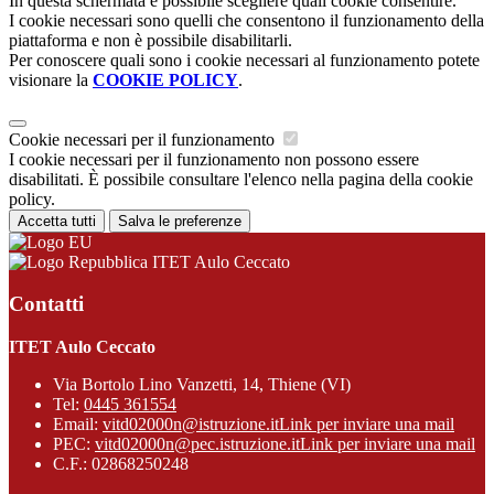
In questa schermata è possibile scegliere quali cookie consentire.
I cookie necessari sono quelli che consentono il funzionamento della
piattaforma e non è possibile disabilitarli.
Per conoscere quali sono i cookie necessari al funzionamento potete
visionare la
COOKIE POLICY
.
Cookie necessari per il funzionamento
I cookie necessari per il funzionamento non possono essere
disabilitati. È possibile consultare l'elenco nella pagina della cookie
policy.
Accetta tutti
Salva le preferenze
ITET Aulo Ceccato
Contatti
ITET Aulo Ceccato
Via Bortolo Lino Vanzetti, 14, Thiene (VI)
Tel:
0445 361554
Email:
vitd02000n@istruzione.it
Link per inviare una mail
PEC:
vitd02000n@pec.istruzione.it
Link per inviare una mail
C.F.: 02868250248