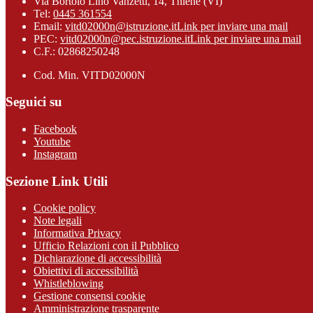
Via Bortolo Lino Vanzetti, 14, Thiene (VI)
Tel:
0445 361554
Email:
vitd02000n@istruzione.it
Link per inviare una mail
PEC:
vitd02000n@pec.istruzione.it
Link per inviare una mail
C.F.: 02868250248
Cod. Min. VITD02000N
Seguici su
Facebook
Youtube
Instagram
Sezione Link Utili
Cookie policy
Note legali
Informativa Privacy
Ufficio Relazioni con il Pubblico
Dichiarazione di accessibilità
Obiettivi di accessibilità
Whistleblowing
Gestione consensi cookie
Amministrazione trasparente