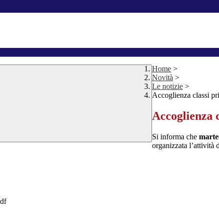
Home
>
Novità
>
Le notizie
>
Accoglienza classi p
Accoglienza 
Si informa che
marte
organizzata l’attività 
pdf