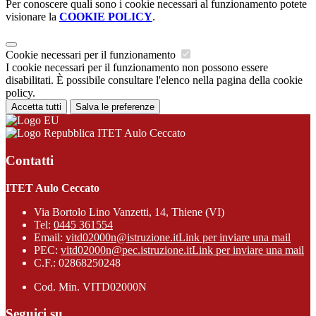
Per conoscere quali sono i cookie necessari al funzionamento potete
visionare la
COOKIE POLICY
.
Cookie necessari per il funzionamento
I cookie necessari per il funzionamento non possono essere
disabilitati. È possibile consultare l'elenco nella pagina della cookie
policy.
Accetta tutti
Salva le preferenze
ITET Aulo Ceccato
Contatti
ITET Aulo Ceccato
Via Bortolo Lino Vanzetti, 14, Thiene (VI)
Tel:
0445 361554
Email:
vitd02000n@istruzione.it
Link per inviare una mail
PEC:
vitd02000n@pec.istruzione.it
Link per inviare una mail
C.F.: 02868250248
Cod. Min. VITD02000N
Seguici su