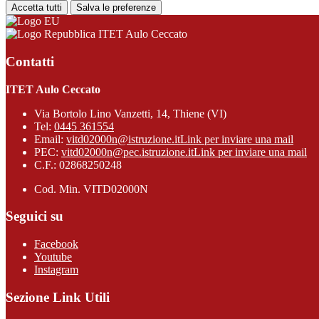
Accetta tutti
Salva le preferenze
ITET Aulo Ceccato
Contatti
ITET Aulo Ceccato
Via Bortolo Lino Vanzetti, 14, Thiene (VI)
Tel:
0445 361554
Email:
vitd02000n@istruzione.it
Link per inviare una mail
PEC:
vitd02000n@pec.istruzione.it
Link per inviare una mail
C.F.: 02868250248
Cod. Min. VITD02000N
Seguici su
Facebook
Youtube
Instagram
Sezione Link Utili