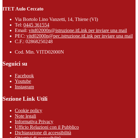
ITET Aulo Ceccato
Via Bortolo Lino Vanzetti, 14, Thiene (VI)
Tel:
0445 361554
Email:
vitd02000n@istruzione.it
Link per inviare una mail
PEC:
vitd02000n@pec.istruzione.it
Link per inviare una mail
C.F.: 02868250248
Cod. Min. VITD02000N
Seguici su
Facebook
Youtube
Instagram
Sezione Link Utili
Cookie policy
Note legali
Informativa Privacy
Ufficio Relazioni con il Pubblico
Dichiarazione di accessibilità