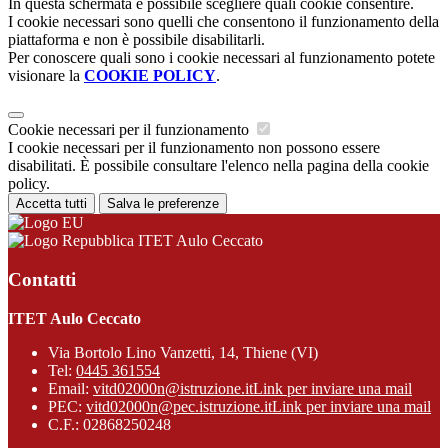
In questa schermata è possibile scegliere quali cookie consentire.
I cookie necessari sono quelli che consentono il funzionamento della
piattaforma e non è possibile disabilitarli.
Per conoscere quali sono i cookie necessari al funzionamento potete
visionare la
COOKIE POLICY
.
Cookie necessari per il funzionamento
I cookie necessari per il funzionamento non possono essere
disabilitati. È possibile consultare l'elenco nella pagina della cookie
policy.
Accetta tutti
Salva le preferenze
ITET Aulo Ceccato
Contatti
ITET Aulo Ceccato
Via Bortolo Lino Vanzetti, 14, Thiene (VI)
Tel:
0445 361554
Email:
vitd02000n@istruzione.it
Link per inviare una mail
PEC:
vitd02000n@pec.istruzione.it
Link per inviare una mail
C.F.: 02868250248