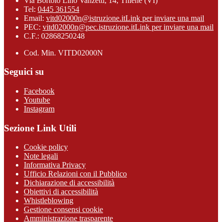
Via Bortolo Lino Vanzetti, 14, Thiene (VI)
Tel:
0445 361554
Email:
vitd02000n@istruzione.it
Link per inviare una mail
PEC:
vitd02000n@pec.istruzione.it
Link per inviare una mail
C.F.: 02868250248
Cod. Min. VITD02000N
Seguici su
Facebook
Youtube
Instagram
Sezione Link Utili
Cookie policy
Note legali
Informativa Privacy
Ufficio Relazioni con il Pubblico
Dichiarazione di accessibilità
Obiettivi di accessibilità
Whistleblowing
Gestione consensi cookie
Amministrazione trasparente