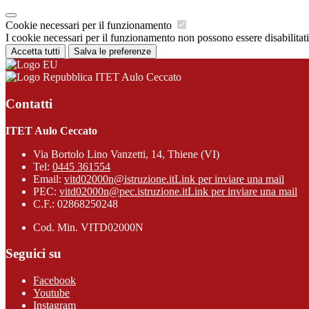
Cookie necessari per il funzionamento
I cookie necessari per il funzionamento non possono essere disabilitati.
Accetta tutti
Salva le preferenze
ITET Aulo Ceccato
Contatti
ITET Aulo Ceccato
Via Bortolo Lino Vanzetti, 14, Thiene (VI)
Tel:
0445 361554
Email:
vitd02000n@istruzione.it
Link per inviare una mail
PEC:
vitd02000n@pec.istruzione.it
Link per inviare una mail
C.F.: 02868250248
Cod. Min. VITD02000N
Seguici su
Facebook
Youtube
Instagram