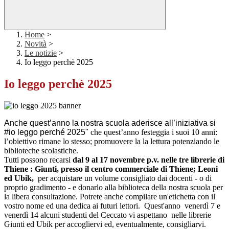
Home
>
Novità
>
Le notizie
>
Io leggo perchè 2025
Io leggo perchè 2025
Anche quest’anno la nostra scuola aderisce all’iniziativa si
#io leggo perché 2025"
che quest’anno festeggia i suoi 10 anni:
l’obiettivo rimane lo stesso; promuovere la la lettura potenziando le
biblioteche scolastiche.
Tutti possono recarsi
d
a
l 9 al 17 novembre p.v. nelle tre librerie di
Thiene : Giunti, presso il centro commerciale di Thiene; Leoni
ed Ubik,
per
acquistare un volume consigliato dai docenti - o di
proprio gradimento - e donarlo alla biblioteca della nostra scuola per
la libera consultazione. Potrete anche compilare un'etichetta con il
vostro nome ed una dedica ai futuri lettori. Quest'anno venerdì 7 e
venerdì 14 alcuni studenti del Ceccato vi aspettano nelle librerie
Giunti ed Ubik per accogliervi ed, eventualmente, consigliarvi.