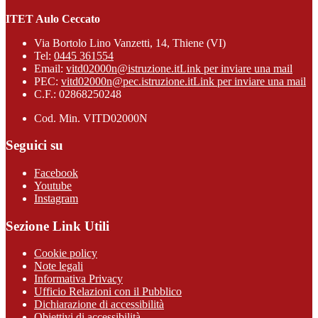
ITET Aulo Ceccato
Via Bortolo Lino Vanzetti, 14, Thiene (VI)
Tel:
0445 361554
Email:
vitd02000n@istruzione.it
Link per inviare una mail
PEC:
vitd02000n@pec.istruzione.it
Link per inviare una mail
C.F.: 02868250248
Cod. Min. VITD02000N
Seguici su
Facebook
Youtube
Instagram
Sezione Link Utili
Cookie policy
Note legali
Informativa Privacy
Ufficio Relazioni con il Pubblico
Dichiarazione di accessibilità
Obiettivi di accessibilità