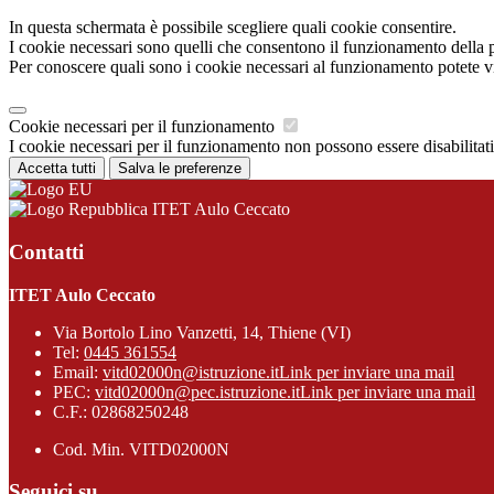
In questa schermata è possibile scegliere quali cookie consentire.
I cookie necessari sono quelli che consentono il funzionamento della pi
Per conoscere quali sono i cookie necessari al funzionamento potete v
Cookie necessari per il funzionamento
I cookie necessari per il funzionamento non possono essere disabilitati.
Accetta tutti
Salva le preferenze
ITET Aulo Ceccato
Contatti
ITET Aulo Ceccato
Via Bortolo Lino Vanzetti, 14, Thiene (VI)
Tel:
0445 361554
Email:
vitd02000n@istruzione.it
Link per inviare una mail
PEC:
vitd02000n@pec.istruzione.it
Link per inviare una mail
C.F.: 02868250248
Cod. Min. VITD02000N
Seguici su