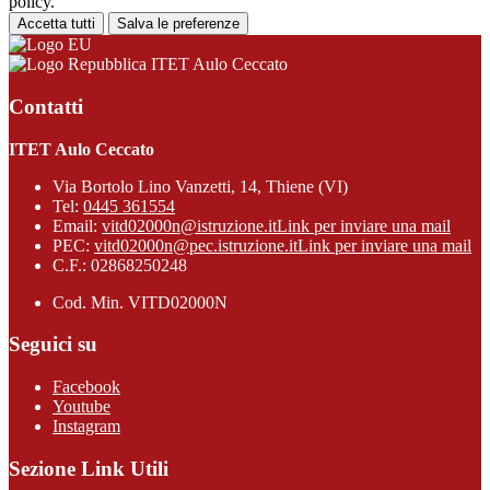
policy.
Accetta tutti
Salva le preferenze
ITET Aulo Ceccato
Contatti
ITET Aulo Ceccato
Via Bortolo Lino Vanzetti, 14, Thiene (VI)
Tel:
0445 361554
Email:
vitd02000n@istruzione.it
Link per inviare una mail
PEC:
vitd02000n@pec.istruzione.it
Link per inviare una mail
C.F.: 02868250248
Cod. Min. VITD02000N
Seguici su
Facebook
Youtube
Instagram
Sezione Link Utili