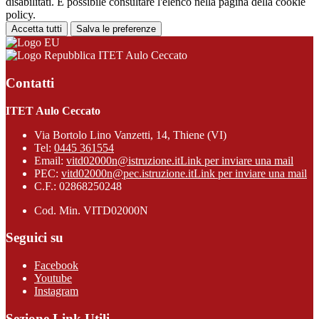
disabilitati. È possibile consultare l'elenco nella pagina della cookie
policy.
Accetta tutti
Salva le preferenze
ITET Aulo Ceccato
Contatti
ITET Aulo Ceccato
Via Bortolo Lino Vanzetti, 14, Thiene (VI)
Tel:
0445 361554
Email:
vitd02000n@istruzione.it
Link per inviare una mail
PEC:
vitd02000n@pec.istruzione.it
Link per inviare una mail
C.F.: 02868250248
Cod. Min. VITD02000N
Seguici su
Facebook
Youtube
Instagram
Sezione Link Utili