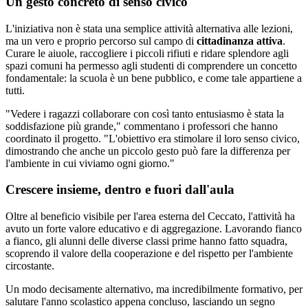
Un gesto concreto di senso civico
L'iniziativa non è stata una semplice attività alternativa alle lezioni,
ma un vero e proprio percorso sul campo di
cittadinanza attiva
.
Curare le aiuole, raccogliere i piccoli rifiuti e ridare splendore agli
spazi comuni ha permesso agli studenti di comprendere un concetto
fondamentale: la scuola è un bene pubblico, e come tale appartiene a
tutti.
"Vedere i ragazzi collaborare con così tanto entusiasmo è stata la
soddisfazione più grande," commentano i professori che hanno
coordinato il progetto. "L'obiettivo era stimolare il loro senso civico,
dimostrando che anche un piccolo gesto può fare la differenza per
l'ambiente in cui viviamo ogni giorno."
Crescere insieme, dentro e fuori dall'aula
Oltre al beneficio visibile per l'area esterna del Ceccato, l'attività ha
avuto un forte valore educativo e di aggregazione. Lavorando fianco
a fianco, gli alunni delle diverse classi prime hanno fatto squadra,
scoprendo il valore della cooperazione e del rispetto per l'ambiente
circostante.
Un modo decisamente alternativo, ma incredibilmente formativo, per
salutare l'anno scolastico appena concluso, lasciando un segno