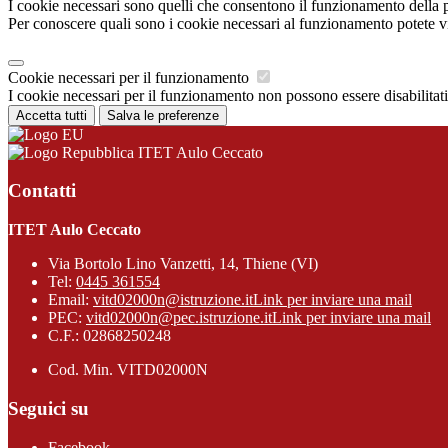
I cookie necessari sono quelli che consentono il funzionamento della pi
Per conoscere quali sono i cookie necessari al funzionamento potete v
Cookie necessari per il funzionamento
I cookie necessari per il funzionamento non possono essere disabilitati.
Accetta tutti
Salva le preferenze
ITET Aulo Ceccato
Contatti
ITET Aulo Ceccato
Via Bortolo Lino Vanzetti, 14, Thiene (VI)
Tel:
0445 361554
Email:
vitd02000n@istruzione.it
Link per inviare una mail
PEC:
vitd02000n@pec.istruzione.it
Link per inviare una mail
C.F.: 02868250248
Cod. Min. VITD02000N
Seguici su
Facebook