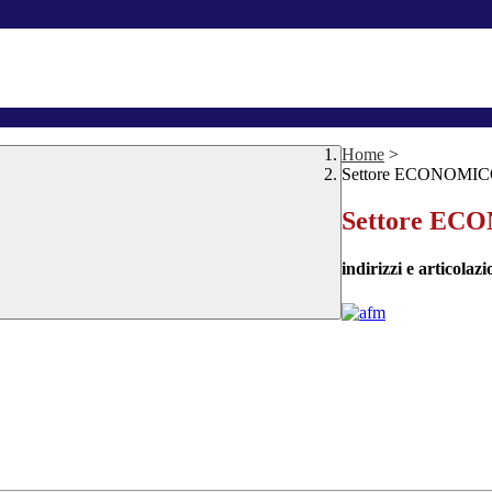
Home
>
Settore ECONOMI
Settore E
indirizzi e articolazi