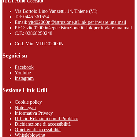
ITET Aulo Ceccato
Via Bortolo Lino Vanzetti, 14, Thiene (VI)
Tel:
0445 361554
Email:
vitd02000n@istruzione.it
Link per inviare una mail
PEC:
vitd02000n@pec.istruzione.it
Link per inviare una mail
C.F.: 02868250248
Cod. Min. VITD02000N
Seguici su
Facebook
Youtube
Instagram
Sezione Link Utili
Cookie policy
Note legali
Informativa Privacy
Ufficio Relazioni con il Pubblico
Dichiarazione di accessibilità
Obiettivi di accessibilità
Whistleblowing