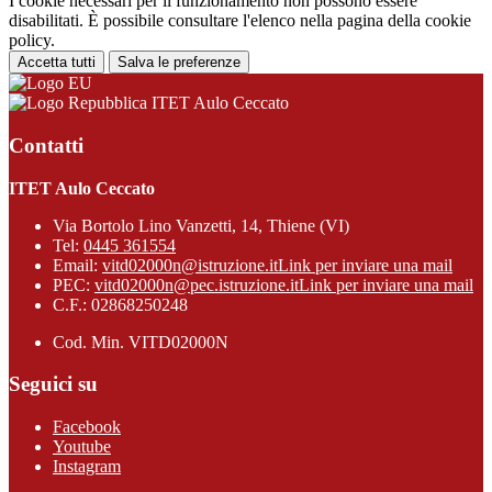
I cookie necessari per il funzionamento non possono essere
disabilitati. È possibile consultare l'elenco nella pagina della cookie
policy.
Accetta tutti
Salva le preferenze
ITET Aulo Ceccato
Contatti
ITET Aulo Ceccato
Via Bortolo Lino Vanzetti, 14, Thiene (VI)
Tel:
0445 361554
Email:
vitd02000n@istruzione.it
Link per inviare una mail
PEC:
vitd02000n@pec.istruzione.it
Link per inviare una mail
C.F.: 02868250248
Cod. Min. VITD02000N
Seguici su
Facebook
Youtube
Instagram