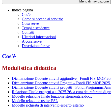
Menu di navigazione
Indice pagina
Cos'è
Come si accede al servizio
Cosa serve
Tempi e scadenze
Contatti
Ulteriori informazioni
A cosa serve
Descrizione breve
Cos'è
Modulistica didattica
Dichiarazione Docente attività aggiuntive - Fondi FIS-MOF 2
Dichiarazione Docente attività Progetti - Fondi FIS MOF 2025
Dichiarazione Docente attività progetti - Fondi Programma An
Relazione Finale progetti a.s. 2025 26- a cura dei referenti di p
Modello relazione finale funzione strumentale.docx
Modello relazione uscite FSL
Modello richiesta di intervento esperto
esterno