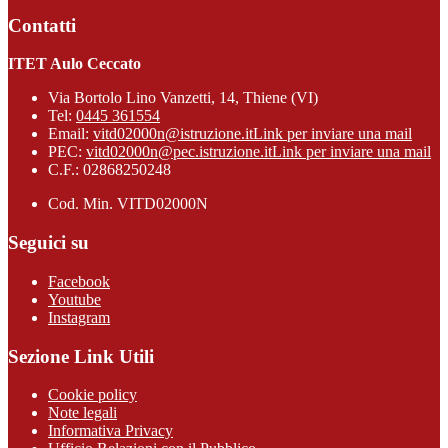
Contatti
ITET Aulo Ceccato
Via Bortolo Lino Vanzetti, 14, Thiene (VI)
Tel:
0445 361554
Email:
vitd02000n@istruzione.it
Link per inviare una mail
PEC:
vitd02000n@pec.istruzione.it
Link per inviare una mail
C.F.: 02868250248
Cod. Min. VITD02000N
Seguici su
Facebook
Youtube
Instagram
Sezione Link Utili
Cookie policy
Note legali
Informativa Privacy