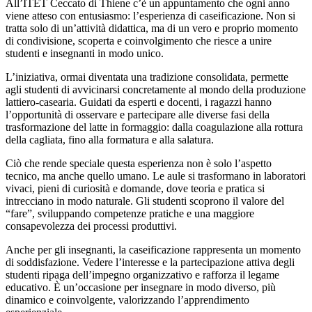
All’ITET Ceccato di Thiene c’è un appuntamento che ogni anno
viene atteso con entusiasmo: l’esperienza di caseificazione. Non si
tratta solo di un’attività didattica, ma di un vero e proprio momento
di condivisione, scoperta e coinvolgimento che riesce a unire
studenti e insegnanti in modo unico.
L’iniziativa, ormai diventata una tradizione consolidata, permette
agli studenti di avvicinarsi concretamente al mondo della produzione
lattiero-casearia. Guidati da esperti e docenti, i ragazzi hanno
l’opportunità di osservare e partecipare alle diverse fasi della
trasformazione del latte in formaggio: dalla coagulazione alla rottura
della cagliata, fino alla formatura e alla salatura.
Ciò che rende speciale questa esperienza non è solo l’aspetto
tecnico, ma anche quello umano. Le aule si trasformano in laboratori
vivaci, pieni di curiosità e domande, dove teoria e pratica si
intrecciano in modo naturale. Gli studenti scoprono il valore del
“fare”, sviluppando competenze pratiche e una maggiore
consapevolezza dei processi produttivi.
Anche per gli insegnanti, la caseificazione rappresenta un momento
di soddisfazione. Vedere l’interesse e la partecipazione attiva degli
studenti ripaga dell’impegno organizzativo e rafforza il legame
educativo. È un’occasione per insegnare in modo diverso, più
dinamico e coinvolgente, valorizzando l’apprendimento