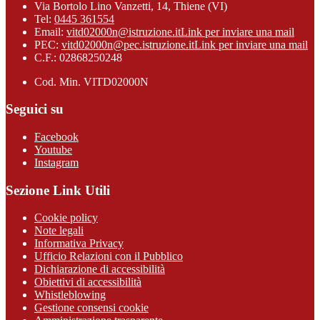
Via Bortolo Lino Vanzetti, 14, Thiene (VI)
Tel:
0445 361554
Email:
vitd02000n@istruzione.it
Link per inviare una mail
PEC:
vitd02000n@pec.istruzione.it
Link per inviare una mail
C.F.: 02868250248
Cod. Min. VITD02000N
Seguici su
Facebook
Youtube
Instagram
Sezione Link Utili
Cookie policy
Note legali
Informativa Privacy
Ufficio Relazioni con il Pubblico
Dichiarazione di accessibilità
Obiettivi di accessibilità
Whistleblowing
Gestione consensi cookie